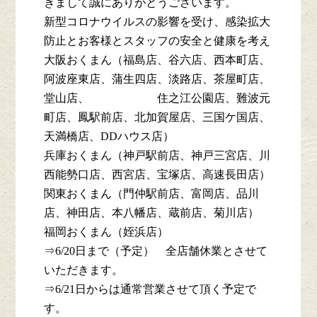
きまして誠にありがとうございます。
新型コロナウイルスの影響を受け、感染拡大
防止とお客様とスタッフの安全と健康を考え
大阪おくまん（福島店、谷六店、西本町店、
阿波座東店、蒲生四店、淡路店、茶屋町店、
堂山店、 住之江公園店、難波元
町店、鳳駅前店、北加賀屋店、三国ケ国店、
天満橋店、DDハウス店）
兵庫おくまん（神戸駅前店、神戸三宮店、川
西能勢口店、西宮店、宝塚店、高速長田店）
関東おくまん（門仲駅前店、富岡店、品川
店、神田店、本八幡店、蔵前店、菊川店）
福岡おくまん（姪浜店）
⇒6/20日まで（予定）
全店舗休業とさせて
いただきます。
⇒6/21日からは通常営業させて頂く予定で
す。