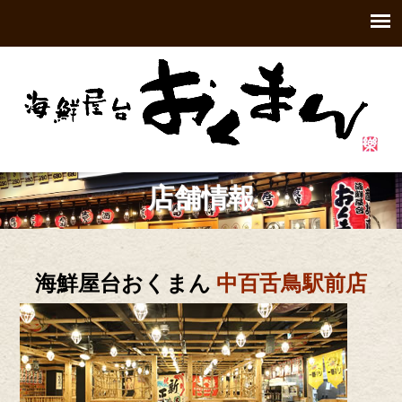
店舗情報
海鮮屋台おくまん
中百舌鳥駅前店