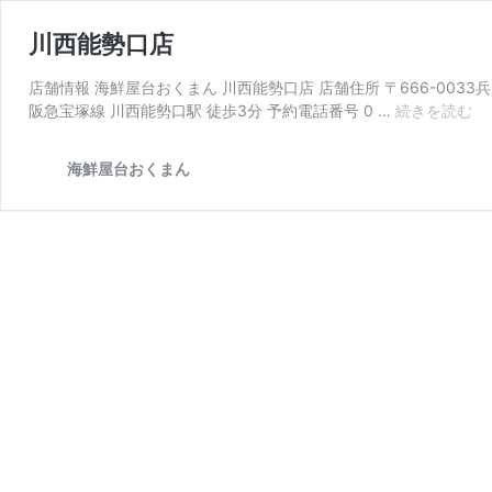
川西能勢口店
店舗情報 海鮮屋台おくまん 川西能勢口店 店舗住所 〒666-0033兵庫県
川
阪急宝塚線 川西能勢口駅 徒歩3分 予約電話番号 0 …
続きを読む
西
能
海鮮屋台おくまん
勢
口
店