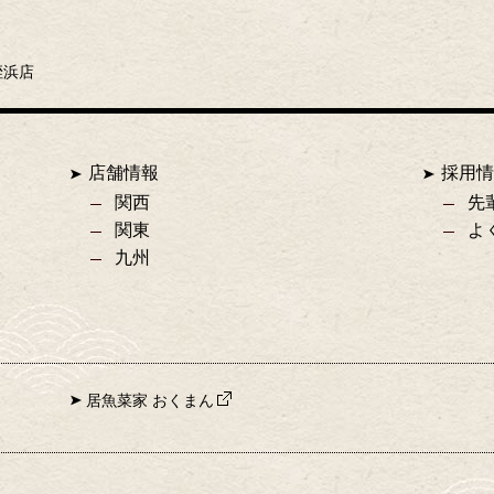
姪浜店
店舗情報
採用情
関西
先
関東
よ
九州
居魚菜家 おくまん