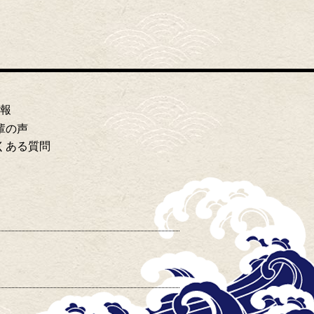
報
輩の声
くある質問