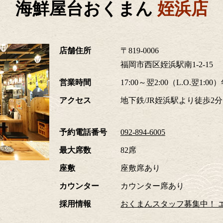
海鮮屋台おくまん
姪浜店
店舗住所
〒819-0006
福岡市西区姪浜駅南1-2-15
営業時間
17:00～翌2:00（L.O.翌1:0
アクセス
地下鉄/JR姪浜駅より徒歩2分
予約電話番号
092-894-6005
最大席数
82席
座敷
座敷席あり
カウンター
カウンター席あり
採用情報
おくまんスタッフ募集中！ 